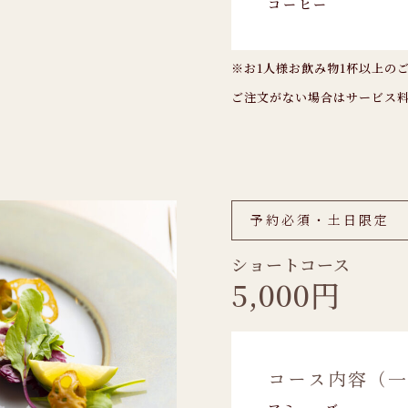
コーヒー
※お1人様お飲み物1杯以上の
ご注文がない場合はサービス料
予約必須・土日限定
ショートコース
5,000円
コース内容（一