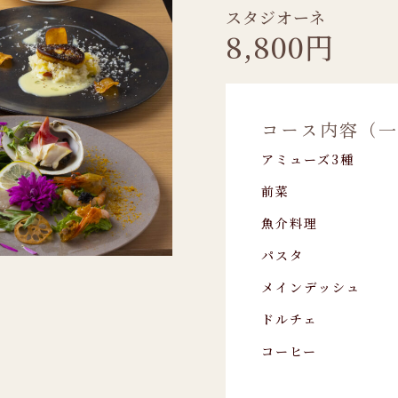
スタジオーネ
8,800円
コース内容（一
アミューズ3種
前菜
魚介料理
パスタ
メインデッシュ
ドルチェ
コーヒー