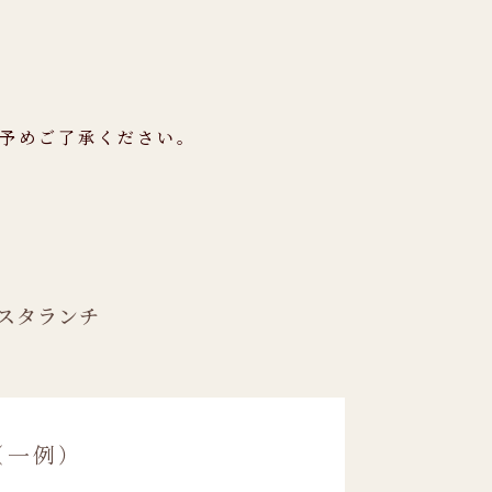
。予めご了承ください。
スタランチ
（一例）