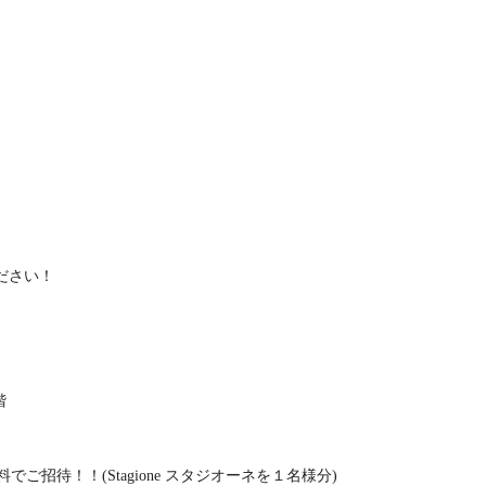
ださい！
階
招待！！(Stagione スタジオーネを１名様分)